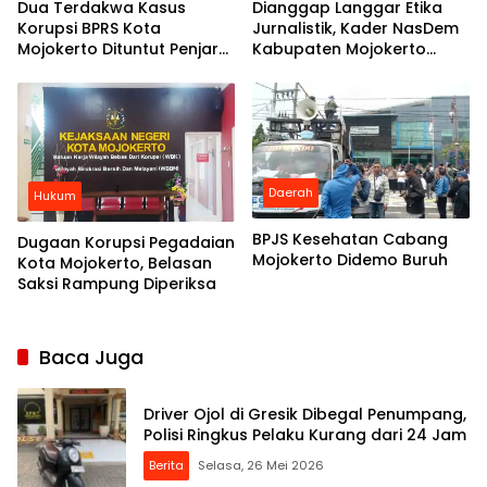
Dua Terdakwa Kasus
Dianggap Langgar Etika
Korupsi BPRS Kota
Jurnalistik, Kader NasDem
Mojokerto Dituntut Penjara
Kabupaten Mojokerto
2,5 – 3 Tahun Penjara
Tuntut Majalah Tempo
Minta Maaf
Daerah
Hukum
BPJS Kesehatan Cabang
Dugaan Korupsi Pegadaian
Mojokerto Didemo Buruh
Kota Mojokerto, Belasan
Saksi Rampung Diperiksa
Baca Juga
Driver Ojol di Gresik Dibegal Penumpang,
Polisi Ringkus Pelaku Kurang dari 24 Jam
Berita
Selasa, 26 Mei 2026