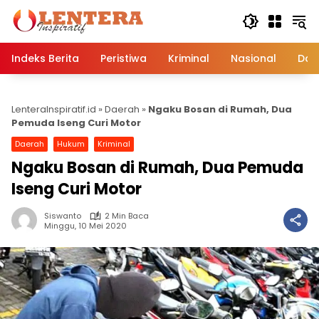
Langsung
ke
konten
Indeks Berita
Peristiwa
Kriminal
Nasional
Dae
LenteraInspiratif.id
»
Daerah
»
Ngaku Bosan di Rumah, Dua
Pemuda Iseng Curi Motor
Daerah
Hukum
Kriminal
Ngaku Bosan di Rumah, Dua Pemuda
Iseng Curi Motor
Siswanto
2 Min Baca
Minggu, 10 Mei 2020