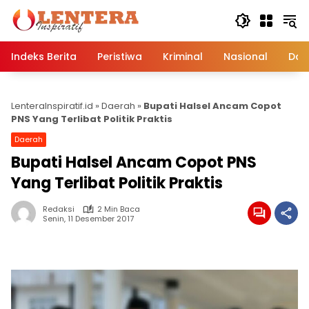
Langsung
ke
konten
Indeks Berita
Peristiwa
Kriminal
Nasional
Dae
LenteraInspiratif.id
»
Daerah
»
Bupati Halsel Ancam Copot
PNS Yang Terlibat Politik Praktis
Daerah
Bupati Halsel Ancam Copot PNS
Yang Terlibat Politik Praktis
Redaksi
2 Min Baca
Senin, 11 Desember 2017