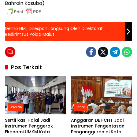
Bahrain Kasuba)
Demo HMI, Direspon Langsung Oleh Direktorat
Reskrimsus Polda Malut
Pos Terkait
Daerah
Berita
Sertifikasi Halal Jadi
Anggaran DBHCHT Jadi
Instrumen Penggerak
Instrumen Pengentasan
Ekonomi UMKM Kota
Pengangguran di Kota