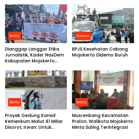
Mojokerto
Mojokerto
Berita
Daerah
Dianggap Langgar Etika
BPJS Kesehatan Cabang
Jurnalistik, Kader NasDem
Mojokerto Didemo Buruh
Kabupaten Mojokerto
Tuntut Majalah Tempo
Minta Maaf
Berita
Berita
Proyek Gedung Kanwil
Musrenbang Kecamatan
Kemenkum Malut 41 Miliar
Pralon, Walikota Mojokerto
Disorot, Irwan: Untuk
Minta Saling Terintegrasi
Rangka Plafon Itu