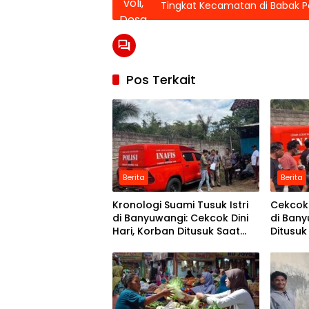
Tingkat Kecamatan di Babak P
Pos Terkait
Berita
Berita
Kronologi Suami Tusuk Istri
Cekcok 
di Banyuwangi: Cekcok Dini
di Ban
Hari, Korban Ditusuk Saat
Ditusuk
Tidur