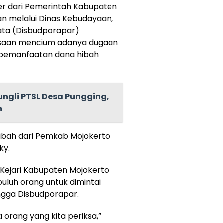
er dari Pemerintah Kabupaten
n melalui Dinas Kebudayaan,
ata (Disbudporapar)
ksaan mencium adanya dugaan
pemanfaatan dana hibah
ngli PTSL Desa Pungging,
n
 hibah dari Pemkab Mojokerto
ky.
Kejari Kabupaten Mojokerto
uluh orang untuk dimintai
ingga Disbudporapar.
 orang yang kita periksa,”