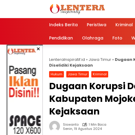
Langsung
ke
konten
Indeks Berita
Peristiwa
Kriminal
Pendidikan
Olahraga
Foto
W
×
LenteraInspiratif.id
»
Jawa Timur
»
Dugaan K
Diselidiki Kejaksaan
Hukum
Jawa Timur
Kriminal
Dugaan Korupsi D
Kabupaten Mojoker
Kejaksaan
Siswanto
1 Min Baca
Senin, 19 Agustus 2024