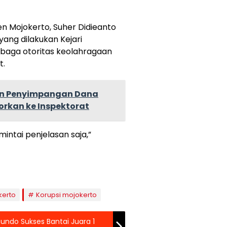
n Mojokerto, Suher Didieanto
ang dilakukan Kejari
baga otoritas keolahragaan
t.
n Penyimpangan Dana
orkan ke Inspektorat
intai penjelasan saja,”
kerto
Korupsi mojokerto
tundo Sukses Bantai Juara 1