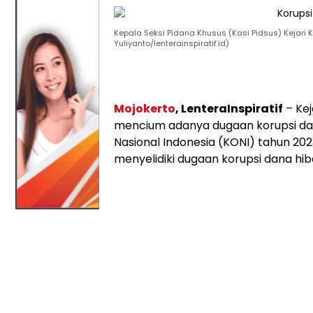
Kepala Seksi Pidana Khusus (Kasi Pidsus) Kejari Ka
Yuliyanto/lenterainspiratif.id)
Mojokerto
, LenteraInspiratif
– Ke
mencium adanya dugaan korupsi da
Nasional Indonesia (KONI) tahun 202
menyelidiki dugaan korupsi dana hib