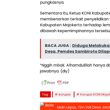
pungkasnya.
Sementara itu, Ketua KONI Kabupate
membenarkan terkait penyelidikan y
Kabupaten Mojokerto terhadap lem
dibawah kepemimpinannya tersebu
BACA JUGA :
Diduga Melakuka
Desa, Pemdes Sambiroto Dilap
“Nggih mbak. Alhamdulillah hanya dim
jawabnya. (diy)
Tag:
korupsi
Korupsi KONI Mojo
Main Lepas, Tim Voli Desa Jolo