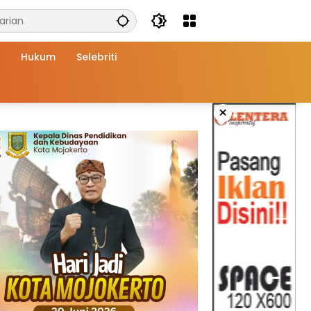
Hukum
Selebriti
×