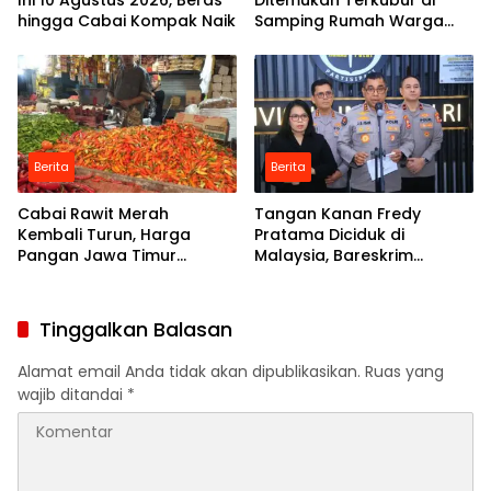
Ini 10 Agustus 2026, Beras
Ditemukan Terkubur di
hingga Cabai Kompak Naik
Samping Rumah Warga
Kutorejo Mojokerto
Berita
Berita
Cabai Rawit Merah
Tangan Kanan Fredy
Kembali Turun, Harga
Pratama Diciduk di
Pangan Jawa Timur
Malaysia, Bareskrim
Cenderung Stabil
Bongkar Jejak Pencucian
Uang Miliaran Rupiah
Tinggalkan Balasan
BACA JUGA :
Gelar Konsolidasi Pemenangan
Ning Ita - Cak Sandi Jilid 2, Gerindra Optimis
Alamat email Anda tidak akan dipublikasikan.
Ruas yang
Mengulang Kejayaan Pilwali Kota Mojokerto
wajib ditandai
*