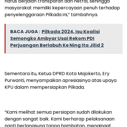
harus berjalan transparan dan netral, sehingga
masyarakat memiliki kepercayaan penuh terhadap
penyelenggaraan Pilkada ini,” tambahnya.
BACA JUGA :
Pilkada 2024, Isu Koalisi
Semongko Ambyar Usai Rekom PDI
Perjuangan Berlabuh Ke Ning Ita Jilid 2
Sementara itu, Ketua DPRD Kota Mojokerto, Ery
Purwanti, menyampaikan apresiasinya atas upaya
KPU dalam mempersiapkan Pilkada.
“Kami melihat semua persiapan sudah dilakukan
dengan sangat baik. Kami berharap pelaksanaan
nanti berlangsung tanpa hambatan, mengingat