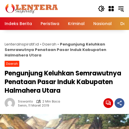
Langsung
ke
konten
Indeks Berita
Peristiwa
Kriminal
Nasional
Dae
LenteraInspiratif.id
»
Daerah
»
Pengunjung Keluhkan
Semrawutnya Penataan Pasar Induk Kabupaten
Halmahera Utara
Daerah
Pengunjung Keluhkan Semrawutnya
Penataan Pasar Induk Kabupaten
Halmahera Utara
Siswanto
2 Min Baca
Senin, 11 Maret 2019