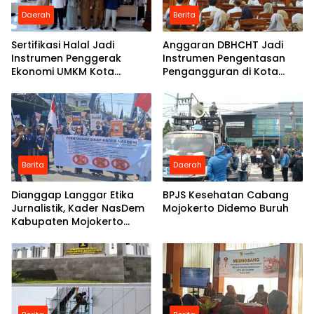
Daerah
Berita
Sertifikasi Halal Jadi
Anggaran DBHCHT Jadi
Instrumen Penggerak
Instrumen Pengentasan
Ekonomi UMKM Kota
Pengangguran di Kota
Mojokerto
Mojokerto
Berita
Daerah
Dianggap Langgar Etika
BPJS Kesehatan Cabang
Jurnalistik, Kader NasDem
Mojokerto Didemo Buruh
Kabupaten Mojokerto
Tuntut Majalah Tempo
Minta Maaf