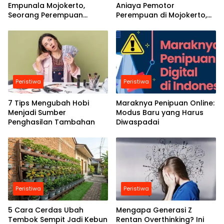
Empunala Mojokerto,
Aniaya Pemotor
Seorang Perempuan
Perempuan di Mojokerto,
Diamankan Polisi
Korban dan Anak Trauma
Peristiwa
Peristiwa
7 Tips Mengubah Hobi
Maraknya Penipuan Online:
Menjadi Sumber
Modus Baru yang Harus
Penghasilan Tambahan
Diwaspadai
Peristiwa
Peristiwa
5 Cara Cerdas Ubah
Mengapa Generasi Z
Tembok Sempit Jadi Kebun
Rentan Overthinking? Ini