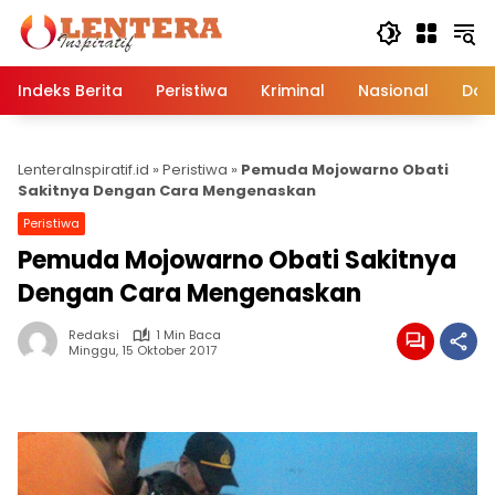
Langsung
ke
konten
Indeks Berita
Peristiwa
Kriminal
Nasional
Dae
LenteraInspiratif.id
»
Peristiwa
»
Pemuda Mojowarno Obati
Sakitnya Dengan Cara Mengenaskan
Peristiwa
Pemuda Mojowarno Obati Sakitnya
Dengan Cara Mengenaskan
Redaksi
1 Min Baca
Minggu, 15 Oktober 2017