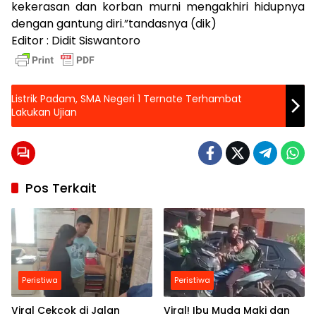
kekerasan dan korban murni mengakhiri hidupnya
dengan gantung diri.”tandasnya (dik)
Editor : Didit Siswantoro
Listrik Padam, SMA Negeri 1 Ternate Terhambat
Lakukan Ujian
Pos Terkait
Peristiwa
Peristiwa
Viral Cekcok di Jalan
Viral! Ibu Muda Maki dan