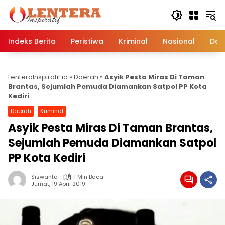
Langsung
ke
konten
Indeks Berita
Peristiwa
Kriminal
Nasional
Dae
LenteraInspiratif.id
»
Daerah
»
Asyik Pesta Miras Di Taman
Brantas, Sejumlah Pemuda Diamankan Satpol PP Kota
Kediri
Daerah
Kriminal
Asyik Pesta Miras Di Taman Brantas,
Sejumlah Pemuda Diamankan Satpol
PP Kota Kediri
Siswanto
1 Min Baca
Jumat, 19 April 2019