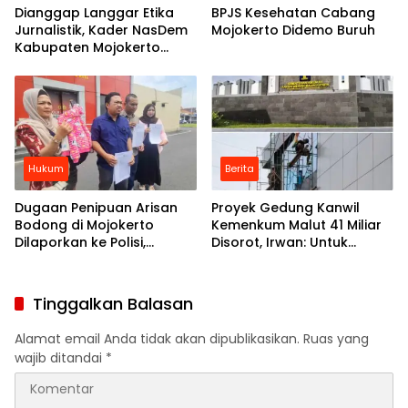
Dianggap Langgar Etika
BPJS Kesehatan Cabang
Jurnalistik, Kader NasDem
Mojokerto Didemo Buruh
Kabupaten Mojokerto
Tuntut Majalah Tempo
Minta Maaf
Hukum
Berita
Dugaan Penipuan Arisan
Proyek Gedung Kanwil
Bodong di Mojokerto
Kemenkum Malut 41 Miliar
Dilaporkan ke Polisi,
Disorot, Irwan: Untuk
Korban Mengaku Rugi
Rangka Plafon Itu
Ratusan Juta
Modelnya Begitu
Tinggalkan Balasan
Alamat email Anda tidak akan dipublikasikan.
Ruas yang
wajib ditandai
*